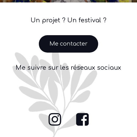
Un projet ? Un festival ?
M
e
c
o
n
t
a
c
t
e
r
Me suivre sur les réseaux sociaux