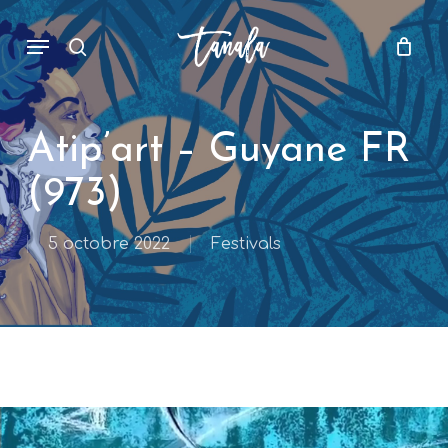
Skip
Menu
to
search
main
content
Atip’art – Guyane FR
(973)
5 octobre 2022
Festivals